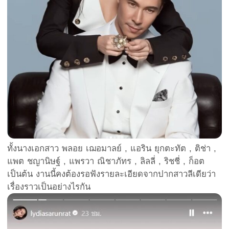
ทั้งนางเอกสาว พลอย เฌอมาลย์ , แอริน ยุกตะทัต , ติช่า ,
แพต ชญานิษฐ์ , แพรวา ณิชาภัทร , ลิลลี่ , ริชชี่ , ก็อต
เป็นต้น งานนี้คงต้องรอฟังรายละเอียดจากปากสาวลีเดียว่า
เรื่องราวเป็นอย่างไรกัน