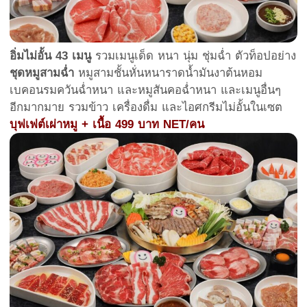
อิ่มไม่อั้น 43 เมนู
รวมเมนูเด็ด หนา นุ่ม ชุ่มฉ่ำ ตัวท็อปอย่าง
ชุดหมูสามฉ่ำ
หมูสามชั้นหั่นหนาราดน้ำมันงาต้นหอม
เบคอนรมควันฉ่ำหนา และหมูสันคอฉ่ำหนา และเมนูอื่นๆ
อีกมากมาย รวมข้าว เครื่องดื่ม และไอศกรีมไม่อั้นในเซต
บุฟเฟต์เผ่าหมู + เนื้อ 499 บาท NET/คน