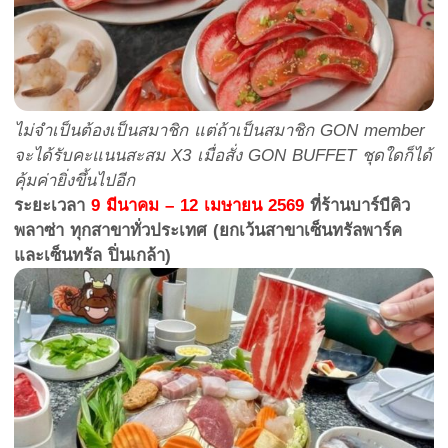
ไม่จำเป็นต้องเป็นสมาชิก แต่ถ้าเป็นสมาชิก GON member
จะได้รับคะแนนสะสม X3 เมื่อสั่ง GON BUFFET ชุดใดก็ได้
คุ้มค่ายิ่งขึ้นไปอีก
ระยะเวลา
9 มีนาคม – 12 เมษายน 2569
ที่ร้านบาร์บีคิว
พลาซ่า ทุกสาขาทั่วประเทศ (ยกเว้นสาขาเซ็นทรัลพาร์ค
และเซ็นทรัล ปิ่นเกล้า)