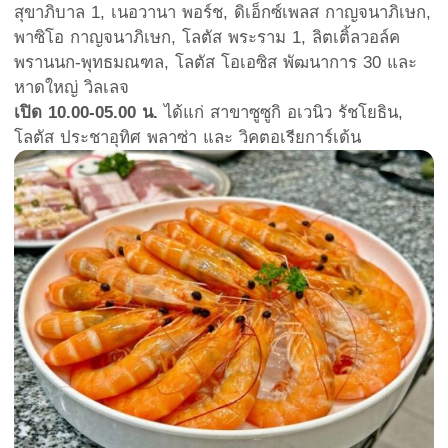
สุขาภิบาล 1, เนอวานา พอร์ช, ดิเอ็กซ์เพลส กาญจนาภิเษก,
พาซิโอ กาญจนาภิเษก, โลตัส พระราม 1, ลิตเติ้ลวอล์ค
พรานนก-พุทธมณฑล, โลตัส โอเอซิส พัฒนาการ 30 และ
หาดใหญ่ วิลเลจ
เปิด 10.00-05.00 น.
ได้แก่ สาขาซูซูกิ อเวนิว รัชโยธิน,
โลตัส ประชาอุทิศ พลาซ่า และ วิคตอเรียการ์เด้น