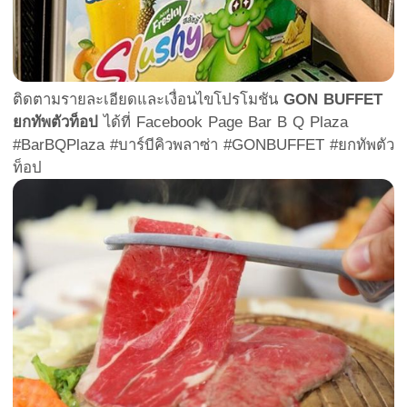
ติดตามรายละเอียดและเงื่อนไขโปรโมชัน
GON BUFFET
ยกทัพตัวท็อป
ได้ที่ Facebook Page Bar B Q Plaza
#BarBQPlaza #บาร์บีคิวพลาซ่า #GONBUFFET #ยกทัพตัว
ท็อป