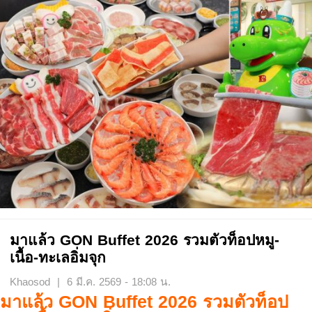
มาแล้ว GON Buffet 2026 รวมตัวท็อปหมู-
เนื้อ-ทะเลอิ่มจุก
Khaosod | 6 มี.ค. 2569 - 18:08 น.
มาแล้ว GON Buffet 2026 รวมตัวท็อป