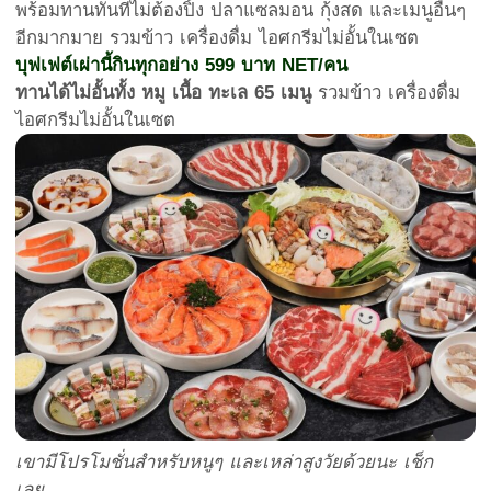
พร้อมทานทันทีไม่ต้องปิ้ง ปลาแซลมอน กุ้งสด และเมนูอื่นๆ
อีกมากมาย รวมข้าว เครื่องดื่ม ไอศกรีมไม่อั้นในเซต
บุฟเฟต์เผ่านี้กินทุกอย่าง 599 บาท NET/คน
ทานได้ไม่อั้นทั้ง หมู เนื้อ ทะเล 65 เมนู
รวมข้าว เครื่องดื่ม
ไอศกรีมไม่อั้นในเซต
เขามีโปรโมชั่นสำหรับหนูๆ และเหล่าสูงวัยด้วยนะ เช็ก
เลย…