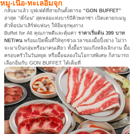
หมู-เนื้อ-ทะเลอิ่มจุก
กลับมาแล้ว บุฟเฟต์ที่สายกินตั้งตารอ
“GON BUFFET”
ล่าสุด
“พี่ก้อน”
สุดหล่อแห่งบาร์บีคิวพลาซ่า เปิดเตายกเมนู
ตัวท็อปมาเสิร์ฟแฟนๆ ให้อิ่มจุกพุงกาง
Buffet for All คุณภาพดีและคุ้มค่า
ราคาเริ่มต้น 399 บาท
NET/คน
พร้อมเปิดพื้นที่ให้ทุกช่วงเวลาของมื้อปิ้งย่าง ไม่ว่า
จะมาเป็นกลุ่มหรือมาคนเดียว ทั้งมื้อรวมแก๊งหลังเลิกงาน มื้อ
ครอบครัวในวันหยุด หรือมื้อฉลองในโอกาสพิเศษ ก็สามารถ
เลือกอิ่มกับ GON BUFFET ได้เต็มที่