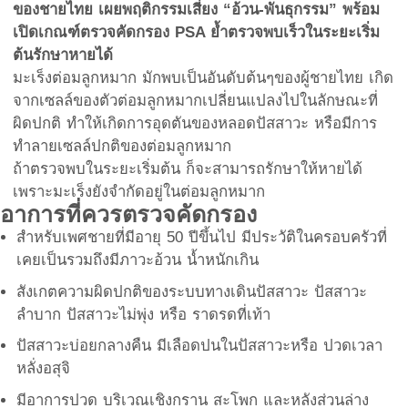
ของชายไทย เผยพฤติกรรมเสี่ยง “อ้วน-พันธุกรรม” พร้อม
เปิดเกณฑ์ตรวจคัดกรอง PSA ย้ำตรวจพบเร็วในระยะเริ่ม
ต้นรักษาหายได้
มะเร็งต่อมลูกหมาก มักพบเป็นอันดับต้นๆของผู้ชายไทย เกิด
จากเซลล์ของตัวต่อมลูกหมากเปลี่ยนแปลงไปในลักษณะที่
ผิดปกติ ทำให้เกิดการอุดตันของหลอดปัสสาวะ หรือมีการ
ทำลายเซลล์ปกติของต่อมลูกหมาก
ถ้าตรวจพบในระยะเริ่มต้น ก็จะสามารถรักษาให้หายได้
เพราะมะเร็งยังจำกัดอยู่ในต่อมลูกหมาก
อาการที่ควรตรวจคัดกรอง
สำหรับเพศชายที่มีอายุ 50 ปีขึ้นไป มีประวัติในครอบครัวที่
เคยเป็นรวมถึงมีภาวะอ้วน น้ำหนักเกิน
สังเกตความผิดปกติของระบบทางเดินปัสสาวะ ปัสสาวะ
ลำบาก ปัสสาวะไม่พุ่ง หรือ ราดรดที่เท้า
ปัสสาวะบ่อยกลางคืน มีเลือดปนในปัสสาวะหรือ ปวดเวลา
หลั่งอสุจิ
มีอาการปวด บริเวณเชิงกราน สะโพก และหลังส่วนล่าง