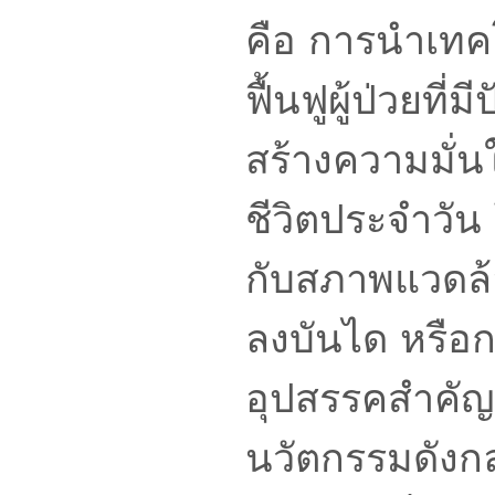
คือ การนำเทคโ
ฟื้นฟูผู้ป่วยที
สร้างความมั่น
ชีวิตประจำวัน
กับสภาพแวดล้อม
ลงบันได หรือกา
อุปสรรคสำคัญสำ
นวัตกรรมดังก