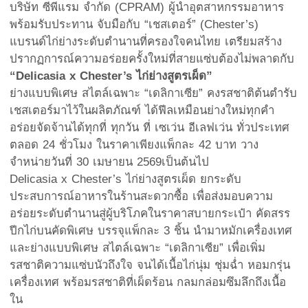
บริษัท ซีพีแรม จำกัด (CPRAM) ผู้นำอุตสาหกรรมอาหาร
พร้อมรับประทาน จับมือกับ “เชสเตอร์” (Chester’s)
แบรนด์ไก่ย่างระดับตำนานที่ครองใจคนไทย เตรียมสร้าง
ปรากฏการณ์ความอร่อยครั้งใหม่ที่สายแซ่บต้องไม่พลาดกับ
“Delicasia x Chester’s ไก่ย่างสูตรเผ็ด”
ย่างแบบพิเศษ สไตล์เฉพาะ “เดลิกาเซีย” คงรสชาติต้นตำรับ
เชสเตอร์มาไว้ในผลิตภัณฑ์ ได้ฟีลเหมือนย่างใหม่ทุกคำ
อร่อยจัดจ้านได้ทุกที่ ทุกวัน ที่ เซเว่น อีเลฟเว่น ทั่วประเทศ
ตลอด 24 ชั่วโมง ในราคาเพียงแพ็กละ 42 บาท วาง
จำหน่ายวันที่ 30 เมษายน 2569เป็นต้นไป
Delicasia x Chester’s ไก่ย่างสูตรเผ็ด ยกระดับ
ประสบการณ์อาหารในร้านสะดวกซื้อ เพื่อส่งมอบความ
อร่อยระดับตำนานสู่ผู้บริโภคในราคาสบายกระเป๋า คัดสรร
ปีกไก่บนคัดพิเศษ บรรจุแพ็กละ 3 ชิ้น นำมาหมักเครื่องเทศ
และย่างแบบพิเศษ สไตล์เฉพาะ “เดลิกาเซีย” เพื่อเพิ่ม
รสชาติความแซ่บนัวถึงใจ จนได้เนื้อไก่นุ่ม ชุ่มฉ่ำ หอมกรุ่น
เครื่องเทศ พร้อมรสชาติที่เผ็ดร้อน กลมกล่อมซึมลึกถึงเนื้อ
ใน