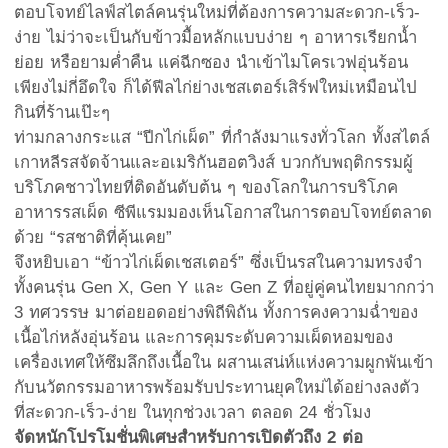
ตอบโจทย์ไลฟ์สไตล์คนรุ่นใหม่ที่ต้องการความสะดวก-เร็ว-
ง่าย ไม่ว่าจะเป็นกับข้าวมื้อหลักแบบง่าย ๆ อาหารเรียกน้ำ
ย่อย หรือยามค่ำคืน แค่ฉีกซอง นำเข้าไมโครเวฟอุ่นร้อน
เพียงไม่กี่อึดใจ ก็ได้ฟีลไก่ย่างเชสเตอร์เสิร์ฟใหม่เหมือนไป
กินที่ร้านเป๊ะๆ
ท่ามกลางกระแส “ปีกไก่เผ็ด” ที่กำลังมาแรงทั่วโลก ทั้งสไตล์
เกาหลีรสจัดจ้านและอเมริกันฮอตวิงส์ บวกกับพฤติกรรมผู้
บริโภคชาวไทยที่ติดอันดับต้น ๆ ของโลกในการบริโภค
อาหารรสเผ็ด ซีพีแรมมองเห็นโอกาสในการตอบโจทย์ตลาด
ด้วย “รสชาติที่คุ้นเคย”
จึงหยิบเอา “ข้าวไก่เผ็ดเชสเตอร์” ซึ่งเป็นรสในความทรงจำ
ทั้งคนรุ่น Gen X, Gen Y และ Gen Z ที่อยู่คู่คนไทยมากกว่า
3 ทศวรรษ มาต่อยอดอย่างพิถีพิถัน ทั้งการคงความฉ่ำของ
เนื้อไก่หลังอุ่นร้อน และการคุมระดับความเผ็ดหอมของ
เครื่องเทศให้ซึมลึกถึงเนื้อใน ผสานเสน่ห์แห่งความผูกพันเข้า
กับนวัตกรรมอาหารพร้อมรับประทานยุคใหม่ได้อย่างลงตัว
ที่สะดวก-เร็ว-ง่าย ในทุกช่วงเวลา ตลอด 24 ชั่วโมง
จัดหนักโปรโมชั่นพิเศษสำหรับการเปิดตัวถึง 2 ต่อ