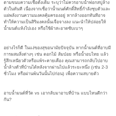
ตามขนบความเชื่อดั้งเดิม ระบุว่าไม่ควรอาบน้ำฟอกสบู่ล้าง
ตัวในทันที เนื่องจากเชื่อว่าน้ำมนต์ศักดิ์สิทธิ์กำลังชุบตัวและ
แผ่พลังงานความมงคลคุ้มครองอยู่ หากล้างออกทันทีอาจ
ทำให้ความเป็นสิริมงคลนั้นเจือจางลง แนะนำให้ปล่อยให้
น้ำมนต์แห้งไปเอง หรือใช้ผ้าสะอาดซับเบาๆ
อย่างไรก็ดี ในแง่ของสุขอนามัยปัจจุบัน หากน้ำมนต์ที่อาบมี
การผสมสิ่งต่างๆ เช่น ดอกไม้ ส้มป่อย หรือน้ำอบไทย แล้ว
รู้สึกเหนียวตัวหรือแพ้ระคายเคือง คุณสามารถกลับไปอาบ
น้ำล้างตัวที่บ้านได้หลังจากผ่านไปแล้วระยะหนึ่ง (เช่น 2-3
ชั่วโมง หรือผ่านพ้นวันนั้นไปก่อน) เพื่อความสบายตัว
อาบน้ำมนต์ที่วัด vs เอากลับมาอาบที่บ้าน แบบไหนดีกว่า
กัน?