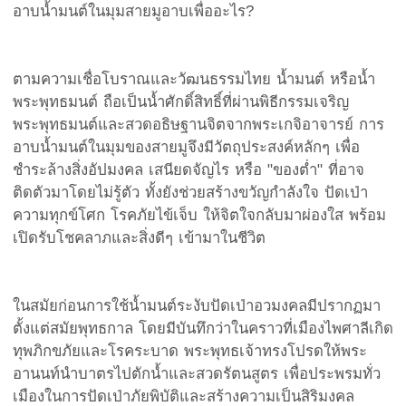
อาบน้ำมนต์ในมุมสายมูอาบเพื่ออะไร?
ตามความเชื่อโบราณและวัฒนธรรมไทย น้ำมนต์ หรือน้ำ
พระพุทธมนต์ ถือเป็นน้ำศักดิ์สิทธิ์ที่ผ่านพิธีกรรมเจริญ
พระพุทธมนต์และสวดอธิษฐานจิตจากพระเกจิอาจารย์ การ
อาบน้ำมนต์ในมุมของสายมูจึงมีวัตถุประสงค์หลักๆ เพื่อ
ชำระล้างสิ่งอัปมงคล เสนียดจัญไร หรือ "ของต่ำ" ที่อาจ
ติดตัวมาโดยไม่รู้ตัว ทั้งยังช่วยสร้างขวัญกำลังใจ ปัดเป่า
ความทุกข์โศก โรคภัยไข้เจ็บ ให้จิตใจกลับมาผ่องใส พร้อม
เปิดรับโชคลาภและสิ่งดีๆ เข้ามาในชีวิต
ในสมัยก่อนการใช้น้ำมนต์ระงับปัดเป่าอวมงคลมีปรากฏมา
ตั้งแต่สมัยพุทธกาล โดยมีบันทึกว่าในคราวที่เมืองไพศาลีเกิด
ทุพภิกขภัยและโรคระบาด พระพุทธเจ้าทรงโปรดให้พระ
อานนท์นำบาตรไปตักน้ำและสวดรัตนสูตร เพื่อประพรมทั่ว
เมืองในการปัดเป่าภัยพิบัติและสร้างความเป็นสิริมงคล