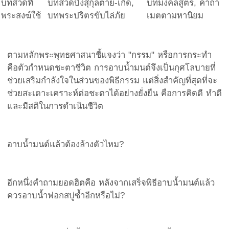
บทสวดที่
บทสวดบังสุกุลตาย-เกิด,
บทมงคลสูตร, คาถา
พระสงฆ์ใช้
บทพระปริตรขับไล่ภัย
เมตตามหานิยม
ตามหลักพระพุทธศาสนาชี้แจงว่า "กรรม" หรือการกระทำ
คือตัวกำหนดชะตาชีวิต การอาบน้ำมนต์จึงเป็นกุศโลบายที่
ช่วยเสริมกำลังใจในส่วนของพิธีกรรม แต่สิ่งสำคัญที่สุดที่จะ
ช่วยสะเดาะเคราะห์ต่อชะตาได้อย่างยั่งยืน คือการคิดดี ทำดี
และมีสติในการดำเนินชีวิต
อาบน้ำมนต์แล้วต้องล้างตัวไหม?
อีกหนึ่งคำถามยอดฮิตคือ หลังจากเสร็จพิธีอาบน้ำมนต์แล้ว
ควรอาบน้ำฟอกสบู่ซ้ำอีกหรือไม่?