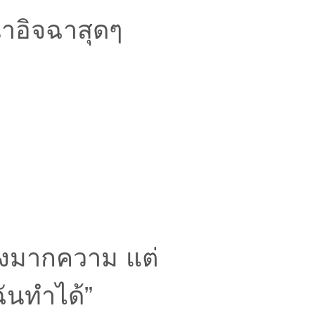
่าอิจฉาสุดๆ
ิ่งมากความ แต่
ฉันทำได้”