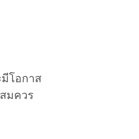
จะมีโอกาส
พอสมควร