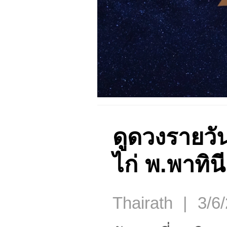
ดูดวงรายวั
ไก่ พ.พาทินี
Thairath | 3/6