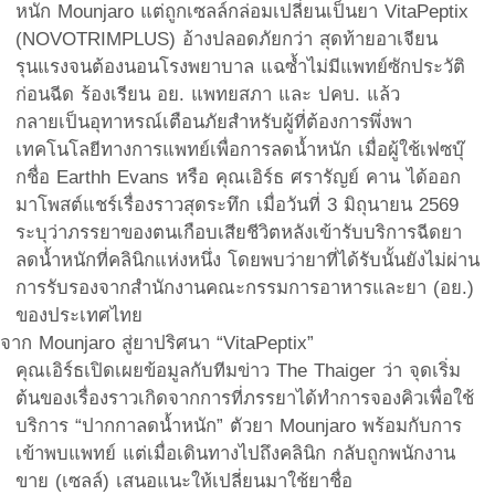
หนัก Mounjaro แต่ถูกเซลล์กล่อมเปลี่ยนเป็นยา VitaPeptix
(NOVOTRIMPLUS) อ้างปลอดภัยกว่า สุดท้ายอาเจียน
รุนแรงจนต้องนอนโรงพยาบาล แฉซ้ำไม่มีแพทย์ซักประวัติ
ก่อนฉีด ร้องเรียน อย. แพทยสภา และ ปคบ. แล้ว
กลายเป็นอุทาหรณ์เตือนภัยสำหรับผู้ที่ต้องการพึ่งพา
เทคโนโลยีทางการแพทย์เพื่อการลดน้ำหนัก เมื่อผู้ใช้เฟซบุ๊
กชื่อ Earthh Evans หรือ คุณเอิร์ธ ศรารัญย์ คาน ได้ออก
มาโพสต์แชร์เรื่องราวสุดระทึก เมื่อวันที่ 3 มิถุนายน 2569
ระบุว่าภรรยาของตนเกือบเสียชีวิตหลังเข้ารับบริการฉีดยา
ลดน้ำหนักที่คลินิกแห่งหนึ่ง โดยพบว่ายาที่ได้รับนั้นยังไม่ผ่าน
การรับรองจากสำนักงานคณะกรรมการอาหารและยา (อย.)
ของประเทศไทย
จาก Mounjaro สู่ยาปริศนา “VitaPeptix”
คุณเอิร์ธเปิดเผยข้อมูลกับทีมข่าว The Thaiger ว่า จุดเริ่ม
ต้นของเรื่องราวเกิดจากการที่ภรรยาได้ทำการจองคิวเพื่อใช้
บริการ “ปากกาลดน้ำหนัก” ตัวยา Mounjaro พร้อมกับการ
เข้าพบแพทย์ แต่เมื่อเดินทางไปถึงคลินิก กลับถูกพนักงาน
ขาย (เซลล์) เสนอแนะให้เปลี่ยนมาใช้ยาชื่อ