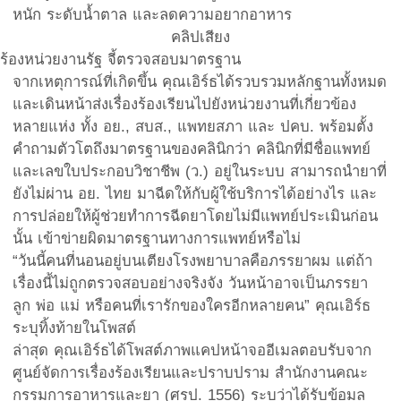
หนัก ระดับน้ำตาล และลดความอยากอาหาร
คลิปเสียง
ร้องหน่วยงานรัฐ จี้ตรวจสอบมาตรฐาน
จากเหตุการณ์ที่เกิดขึ้น คุณเอิร์ธได้รวบรวมหลักฐานทั้งหมด
และเดินหน้าส่งเรื่องร้องเรียนไปยังหน่วยงานที่เกี่ยวข้อง
หลายแห่ง ทั้ง อย., สบส., แพทยสภา และ ปคบ. พร้อมตั้ง
คำถามตัวโตถึงมาตรฐานของคลินิกว่า คลินิกที่มีชื่อแพทย์
และเลขใบประกอบวิชาชีพ (ว.) อยู่ในระบบ สามารถนำยาที่
ยังไม่ผ่าน อย. ไทย มาฉีดให้กับผู้ใช้บริการได้อย่างไร และ
การปล่อยให้ผู้ช่วยทำการฉีดยาโดยไม่มีแพทย์ประเมินก่อน
นั้น เข้าข่ายผิดมาตรฐานทางการแพทย์หรือไม่
“วันนี้คนที่นอนอยู่บนเตียงโรงพยาบาลคือภรรยาผม แต่ถ้า
เรื่องนี้ไม่ถูกตรวจสอบอย่างจริงจัง วันหน้าอาจเป็นภรรยา
ลูก พ่อ แม่ หรือคนที่เรารักของใครอีกหลายคน” คุณเอิร์ธ
ระบุทิ้งท้ายในโพสต์
ล่าสุด คุณเอิร์ธได้โพสต์ภาพแคปหน้าจออีเมลตอบรับจาก
ศูนย์จัดการเรื่องร้องเรียนและปราบปราม สำนักงานคณะ
กรรมการอาหารและยา (ศรป. 1556) ระบุว่าได้รับข้อมูล