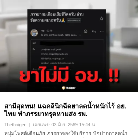
สามีสุดทน! แฉคลินิกฉีดยาลดน้ำหนักไร้ อย.
ไทย ทำภรรยาทรุดหามส่ง รพ.
Thethaiger | เผยแพร่: 03 มิ.ย. 2569 15:44 น.
หนุ่มโพสต์เตือนภัย ภรรยาจองใช้บริการ ปักปากกาลดน้ำ