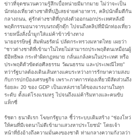
ข่าวที่จุดชนวนความรู้สึกเบื่อหน่ายมีมากมาย ไม่ว่าจะเป็น
นักท่องเที่ยวต่างชาติที่ปฏิเสธจ่ายค่าอาหาร, คลิปนักดื่มตีกัน
กลางถนน, คู่รักต่างชาติที่ถูกส่งตัวออกนอกประเทศหลังมี
พฤติกรรมอนาจารบนรถตุ๊กตุ๊ก ไปจนถึงคลิปที่มีนักท่องเที่ยว
รายหนึ่งสั่งน้ำมูกใส่แม่ค้าข้าวข้างทาง
นายอรรษิษฐ์ สัมพันธรัตน์ ปลัดกระทรวงมหาดไทย เผยว่า
“ชาวต่างชาติที่เข้ามาในไทยไม่สามารถประพฤติตนเหมือนผู้
มีอิทธิพล กระทำผิดกฎหมาย กลั่นแกล้งคนในประเทศ หรือ
ประพฤติตัวขัดต่อศีลธรรม วัฒนธรรม และประเพณีไทย”
ทว่ารัฐบาลต้องเดินเส้นทางแคบระหว่างการรักษาความสงบ
กับการปกป้องเศรษฐกิจ เพราะภาคการท่องเที่ยวมีสัดส่วนถึง
ร้อยละ 20 ของ GDP เป็นแหล่งรายได้ของแรงงานในทุก
ระดับ ตั้งแต่โรงแรมหรู ไปจนถึงแม่ค้าริมทางและคนขับ
แท็กซี่
รัชดา ธนาดิเรก โฆษกรัฐบาล ชี้ว่าระบบเดิมสร้าง “ช่องโหว่
ให้คนที่มีเจตนาไม่ดีเข้ามาแสวงหาประโยชน์” โดยเจ้า
หน้าที่ยังอ้างถึงความมั่นคงของชาติ ท่ามกลางความกังวลว่า