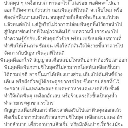
ปวดตุบ ๆ เหงือกบวม ทานอะไรก็ไม่อร่อย พอคิดจะไปเอา
ออกก็เกิดความกังวลว่า ถอนฟันคุดที่ไหนดี จะเจ็บไหม หรือ
ต้องพักฟื้นนานแค่ไหน จนสุดท้ายก็เลือกที่จะกินยาแก้ปวด
แล้วทนต่อไป แต่รู้หรือไม่ว่าการปล่อยฟันคุดทิ้งไว้อาจนำไป
สู่ปัญหาช่องปากที่ใหญ่กว่าเดิมได้ บทความนี้ เราจะพาไป
ทำความรู้จักกับเจ้าฟันคุดตัวร้าย พร้อมเปรียบเทียบสถานที่
ทำฟันให้เห็นภาพชัดเจน เพื่อให้ตัดสินใจได้ง่ายขึ้นว่าควรไป
จัดการกับปัญหาฟันคุดที่ไหนดี
ฟันคุดคืออะไร? สัญญาณเตือนแบบไหนที่บอกว่าต้องรีบเอาออก
ฟันคุดคือฟันกรามซี่ในสุดที่ไม่สามารถโผล่พ้นเหงือกขึ้นมา
ได้ตามปกติ อาจขึ้นมาได้เพียงบางส่วน เอียงไปดันฟันซี่ข้าง
เคียง หรือฝังตัวอยู่ใต้กระดูกขากรรไกร ซึ่งหากปล่อยทิ้งไว้
จะกลายเป็นแหล่งสะสมของเศษอาหารและแบคทีเรียชั้นดี
ทำให้เกิดฟันผุ เหงือกอักเสบ หรือร้ายแรงถึงขั้นเป็นถุงน้ำ
ทำลายกระดูกขากรรไกร
สัญญาณเตือนที่บอกว่าถึงเวลาต้องรีบไปเอาฟันคุดออกแล้ว
คือเริ่มมีอาการปวดบริเวณกรามซี่ในสุด เหงือกบวมแดง อ้า
ปากลำบาก เคี้ยวอาหารแล้วเจ็บ หรือมีกลิ่นปากเรื้อรังแม้จะ