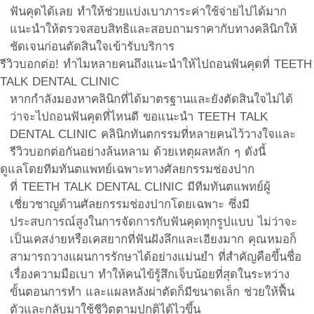
ฟันคุดได้เลย ทำให้ช่วยแบ่งเบาภาระค่าใช้จ่ายไปได้มาก
แนะนำให้ตรวจสอบสิทธิและสอบถามราคากับทางคลินิกให้
ชัดเจนก่อนตัดสินใจเข้ารับบริการ
รีวิวบอกต่อ! ทำไมหลายคนถึงแนะนำให้ไปถอนฟันคุดที่ TEETH
TALK DENTAL CLINIC
หากกำลังมองหาคลินิกที่ได้มาตรฐานและยังตัดสินใจไม่ได้
ว่าจะไปถอนฟันคุดที่ไหนดี ขอแนะนำ TEETH TALK
DENTAL CLINIC คลินิกทันตกรรมที่หลายคนไว้วางใจและ
รีวิวบอกต่อกันอย่างล้นหลาม ด้วยเหตุผลหลัก ๆ ดังนี้
ดูแลโดยทีมทันตแพทย์เฉพาะทางศัลยกรรมช่องปาก
ที่ TEETH TALK DENTAL CLINIC มีทีมทันตแพทย์ผู้
เชี่ยวชาญด้านศัลยกรรมช่องปากโดยเฉพาะ ซึ่งมี
ประสบการณ์สูงในการจัดการกับฟันคุดทุกรูปแบบ ไม่ว่าจะ
เป็นเคสง่ายหรือเคสยากที่ฟันฝังลึกและเอียงมาก คุณหมอก็
สามารถวางแผนการรักษาได้อย่างแม่นยำ ที่สำคัญคือขึ้นชื่อ
เรื่องความมือเบา ทำให้คนไข้รู้สึกเจ็บน้อยที่สุดในระหว่าง
ขั้นตอนการทำ และแผลหลังผ่าตัดก็มีขนาดเล็ก ช่วยให้ฟื้น
ตัวและกลับมาใช้ชีวิตตามปกติได้ไวขึ้น