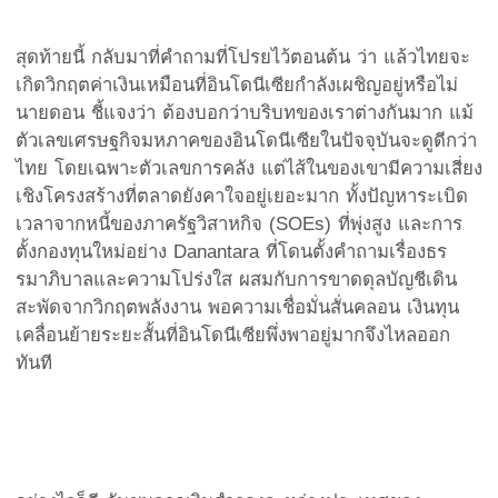
สุดท้ายนี้ กลับมาที่คำถามที่โปรยไว้ตอนต้น ว่า แล้วไทยจะ
เกิดวิกฤตค่าเงินเหมือนที่อินโดนีเซียกำลังเผชิญอยู่หรือไม่
นายดอน ชี้แจงว่า ต้องบอกว่าบริบทของเราต่างกันมาก แม้
ตัวเลขเศรษฐกิจมหภาคของอินโดนีเซียในปัจจุบันจะดูดีกว่า
ไทย โดยเฉพาะตัวเลขการคลัง แต่ไส้ในของเขามีความเสี่ยง
เชิงโครงสร้างที่ตลาดยังคาใจอยู่เยอะมาก ทั้งปัญหาระเบิด
เวลาจากหนี้ของภาครัฐวิสาหกิจ (SOEs) ที่พุ่งสูง และการ
ตั้งกองทุนใหม่อย่าง Danantara ที่โดนตั้งคำถามเรื่องธร
รมาภิบาลและความโปร่งใส ผสมกับการขาดดุลบัญชีเดิน
สะพัดจากวิกฤตพลังงาน พอความเชื่อมั่นสั่นคลอน เงินทุน
เคลื่อนย้ายระยะสั้นที่อินโดนีเซียพึ่งพาอยู่มากจึงไหลออก
ทันที