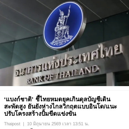
‘แบงก์ชาติ’ ชี้ไทยหมดยุคเกินดุลบัญชีเดิน
สะพัดสูง ยันยังห่างไกลวิกฤตแบบอินโด/แนะ
ปรับโครงสร้างปั้มขีดแข่งขัน
Thaipost | 10 มิถุนายน 2569 เวลา 13:51 น.