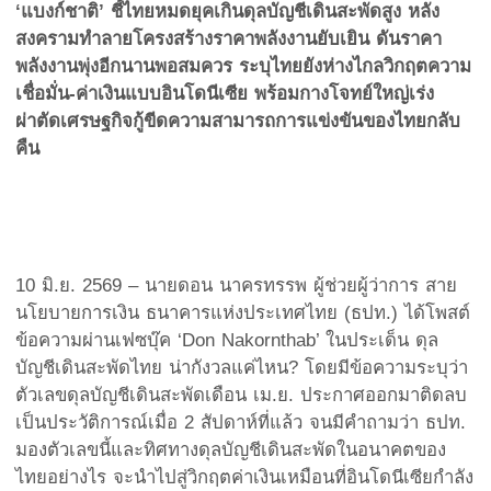
‘แบงก์ชาติ’ ชี้ไทยหมดยุคเกินดุลบัญชีเดินสะพัดสูง หลัง
สงครามทำลายโครงสร้างราคาพลังงานยับเยิน ดันราคา
พลังงานพุ่งอีกนานพอสมควร ระบุไทยยังห่างไกลวิกฤตความ
เชื่อมั่น-ค่าเงินแบบอินโดนีเซีย พร้อมกางโจทย์ใหญ่เร่ง
ผ่าตัดเศรษฐกิจกู้ขีดความสามารถการแข่งขันของไทยกลับ
คืน
10 มิ.ย. 2569 – นายดอน นาครทรรพ ผู้ช่วยผู้ว่าการ สาย
นโยบายการเงิน ธนาคารแห่งประเทศไทย (ธปท.) ได้โพสต์
ข้อความผ่านเฟซบุ๊ค ‘Don Nakornthab’ ในประเด็น ดุล
บัญชีเดินสะพัดไทย น่ากังวลแค่ไหน? โดยมีข้อความระบุว่า
ตัวเลขดุลบัญชีเดินสะพัดเดือน เม.ย. ประกาศออกมาติดลบ
เป็นประวัติการณ์เมื่อ 2 สัปดาห์ที่แล้ว จนมีคำถามว่า ธปท.
มองตัวเลขนี้และทิศทางดุลบัญชีเดินสะพัดในอนาคตของ
ไทยอย่างไร จะนำไปสู่วิกฤตค่าเงินเหมือนที่อินโดนีเซียกำลัง