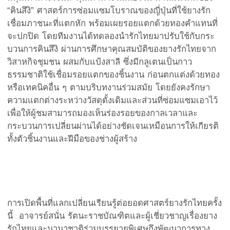
“คินสึงิ” ศาสตร์การซ่อมแซมโบราณของญี่ปุ่นที่ใช้ยางรัก
เชื่อมภาชนะที่แตกหัก พร้อมเผยรอยแตกด้วยทองคำแทนที่
จะปกปิด โดยทีมงานได้ทดลองนำรักไทยมาปรับใช้กับกระ
บวนการคินสึงิ ผ่านการศึกษาคุณสมบัติของยางรักไทยจาก
วิสาหกิจชุมชน ผสมกับแป้งสาลี ซึ่งมีกลูเตนเป็นกาว
ธรรมชาติใช้เชื่อมรอยแตกของชิ้นงาน ก่อนตกแต่งด้วยทอง
หรือเทคนิคอื่น ๆ ตามบริบทงานร่วมสมัย โดยยังคงรักษา
ความแตกต่างระหว่างวัสดุดั้งเดิมและส่วนที่ซ่อมแซมเอาไว้
เพื่อให้ผู้ชมสามารถมองเห็นร่องรอยของกาลเวลาและ
กระบวนการเปลี่ยนผ่านได้อย่างชัดเจนเหมือนการให้เกียรติ
ทั้งตัวชิ้นงานและฝีมือของช่างผู้สร้าง
การเปิดพื้นที่แลกเปลี่ยนเรียนรู้ต่อยอดศาสตร์ยางรักไทยครั้ง
นี้ อาจารย์สนั่น รัตนะราชบัณฑิตและผู้เชี่ยวชาญเรื่องยาง
รักไทยและนานาชาติร่วมบรรยายพิเศษถึงพัฒนาการทาง