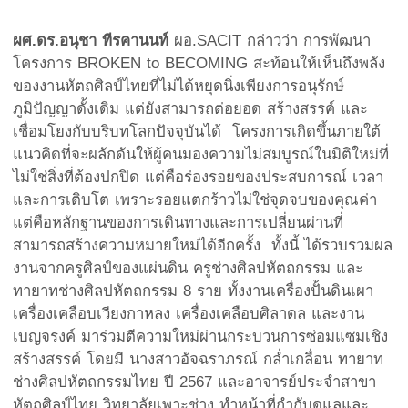
ผศ.ดร.อนุชา ทีรคานนท์
ผอ.SACIT กล่าวว่า การพัฒนา
โครงการ BROKEN to BECOMING สะท้อนให้เห็นถึงพลัง
ของงานหัตถศิลป์ไทยที่ไม่ได้หยุดนิ่งเพียงการอนุรักษ์
ภูมิปัญญาดั้งเดิม แต่ยังสามารถต่อยอด สร้างสรรค์ และ
เชื่อมโยงกับบริบทโลกปัจจุบันได้ โครงการเกิดขึ้นภายใต้
แนวคิดที่จะผลักดันให้ผู้คนมองความไม่สมบูรณ์ในมิติใหม่ที่
ไม่ใช่สิ่งที่ต้องปกปิด แต่คือร่องรอยของประสบการณ์ เวลา
และการเติบโต เพราะรอยแตกร้าวไม่ใช่จุดจบของคุณค่า
แต่คือหลักฐานของการเดินทางและการเปลี่ยนผ่านที่
สามารถสร้างความหมายใหม่ได้อีกครั้ง ทั้งนี้ ได้รวบรวมผล
งานจากครูศิลป์ของแผ่นดิน ครูช่างศิลปหัตถกรรม และ
ทายาทช่างศิลปหัตถกรรม 8 ราย ทั้งงานเครื่องปั้นดินเผา
เครื่องเคลือบเวียงกาหลง เครื่องเคลือบศิลาดล และงาน
เบญจรงค์ มาร่วมตีความใหม่ผ่านกระบวนการซ่อมแซมเชิง
สร้างสรรค์ โดยมี นางสาวอัจฉราภรณ์ กล่ำเกลื่อน ทายาท
ช่างศิลปหัตถกรรมไทย ปี 2567 และอาจารย์ประจำสาขา
หัตถศิลป์ไทย วิทยาลัยเพาะช่าง ทำหน้าที่กำกับดูแลและ