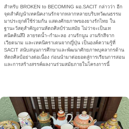
สำหรับ BROKEN to BECOMING ผอ.SACIT กล่าวว่า อีก
จุดสำคัญนำเทคนิคงานรักจากหลากหลายบริบทวัฒนธรรม
มาประยุกต์ใช้ร่วมกัน แสดงศักยภาพของยางรักไทย ใน
ฐานะวัสดุสำคัญงานหัตถศิลป์ร่วมสมัย ไม่ว่าจะเป็นเท
คนิคคินสึงิ ลายรดน้ำ–กำมะลอ งานรักนูน งานรักสีจาก
เวียดนาม และเทคนิคราเดนจากญี่ปุ่น เป็นองค์ความรู้ที่
SACIT สนับสนุนการศึกษาและพัฒนาศักยภาพบุคลากรด้าน
หัตถศิลป์อย่างต่อเนื่อง ก่อนนำมาต่อยอดสู่การเรียนการสอน
และการสร้างสรรค์ผลงานร่วมสมัยภายในโครงการนี้