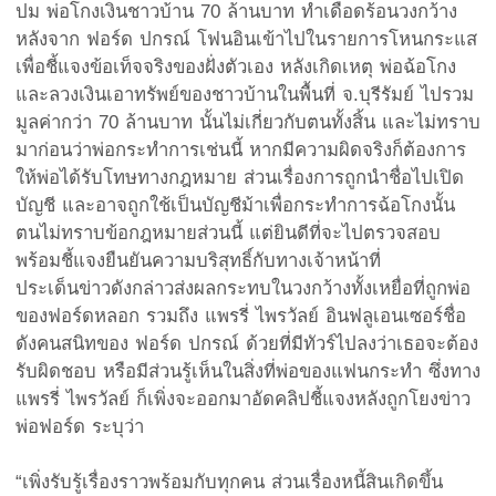
ปม พ่อโกงเงินชาวบ้าน 70 ล้านบาท ทำเดือดร้อนวงกว้าง
หลังจาก ฟอร์ด ปกรณ์ โฟนอินเข้าไปในรายการโหนกระแส
เพื่อชี้แจงข้อเท็จจริงของฝั่งตัวเอง หลังเกิดเหตุ พ่อฉ้อโกง
และลวงเงินเอาทรัพย์ของชาวบ้านในพื้นที่ จ.บุรีรัมย์ ไปรวม
มูลค่ากว่า 70 ล้านบาท นั้นไม่เกี่ยวกับตนทั้งสิ้น และไม่ทราบ
มาก่อนว่าพ่อกระทำการเช่นนี้ หากมีความผิดจริงก็ต้องการ
ให้พ่อได้รับโทษทางกฎหมาย ส่วนเรื่องการถูกนำชื่อไปเปิด
บัญชี และอาจถูกใช้เป็นบัญชีม้าเพื่อกระทำการฉ้อโกงนั้น
ตนไม่ทราบข้อกฎหมายส่วนนี้ แต่ยินดีที่จะไปตรวจสอบ
พร้อมชี้แจงยืนยันความบริสุทธิ์กับทางเจ้าหน้าที่
ประเด็นข่าวดังกล่าวส่งผลกระทบในวงกว้างทั้งเหยื่อที่ถูกพ่อ
ของฟอร์ดหลอก รวมถึง แพรรี่ ไพรวัลย์ อินฟลูเอนเซอร์ชื่อ
ดังคนสนิทของ ฟอร์ด ปกรณ์ ด้วยที่มีทัวร์ไปลงว่าเธอจะต้อง
รับผิดชอบ หรือมีส่วนรู้เห็นในสิ่งที่พ่อของแฟนกระทำ ซึ่งทาง
แพรรี่ ไพรวัลย์ ก็เพิ่งจะออกมาอัดคลิปชี้แจงหลังถูกโยงข่าว
พ่อฟอร์ด ระบุว่า
“เพิ่งรับรู้เรื่องราวพร้อมกับทุกคน ส่วนเรื่องหนี้สินเกิดขึ้น