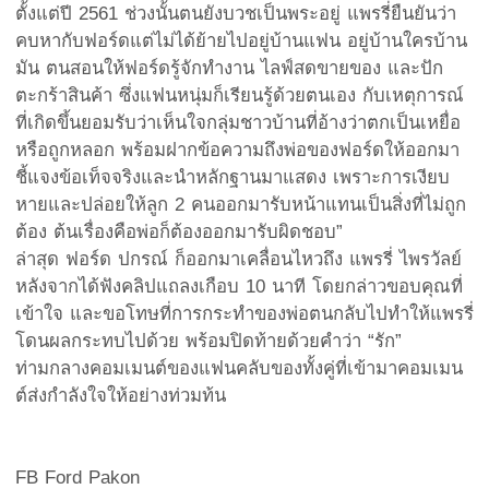
ตั้งแต่ปี 2561 ช่วงนั้นตนยังบวชเป็นพระอยู่ แพรรี่ยืนยันว่า
คบหากับฟอร์ดแต่ไม่ได้ย้ายไปอยู่บ้านแฟน อยู่บ้านใครบ้าน
มัน ตนสอนให้ฟอร์ดรู้จักทำงาน ไลฟ์สดขายของ และปัก
ตะกร้าสินค้า ซึ่งแฟนหนุ่มก็เรียนรู้ด้วยตนเอง กับเหตุการณ์
ที่เกิดขึ้นยอมรับว่าเห็นใจกลุ่มชาวบ้านที่อ้างว่าตกเป็นเหยื่อ
หรือถูกหลอก พร้อมฝากข้อความถึงพ่อของฟอร์ดให้ออกมา
ชี้แจงข้อเท็จจริงและนำหลักฐานมาแสดง เพราะการเงียบ
หายและปล่อยให้ลูก 2 คนออกมารับหน้าแทนเป็นสิ่งที่ไม่ถูก
ต้อง ต้นเรื่องคือพ่อก็ต้องออกมารับผิดชอบ”
ล่าสุด ฟอร์ด ปกรณ์ ก็ออกมาเคลื่อนไหวถึง แพรรี่ ไพรวัลย์
หลังจากได้ฟังคลิปแถลงเกือบ 10 นาที โดยกล่าวขอบคุณที่
เข้าใจ และขอโทษที่การกระทำของพ่อตนกลับไปทำให้แพรรี่
โดนผลกระทบไปด้วย พร้อมปิดท้ายด้วยคำว่า “รัก”
ท่ามกลางคอมเมนต์ของแฟนคลับของทั้งคู่ที่เข้ามาคอมเมน
ต์ส่งกำลังใจให้อย่างท่วมท้น
FB Ford Pakon