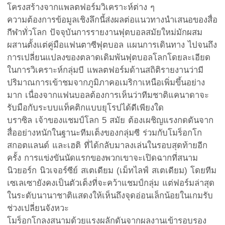
โครงสร้างจากแพลตฟอร์มวิเคราะห์ต่าง ๆ
ความต้องการข้อมูลเชิงลึกนี้ส่งผลต่อแนวทางนำเสนอของสื่อ
กีฬาทั่วโลก ปัจจุบันการรายงานฟุตบอลสมัยใหม่มักผสม
ผสานตั้งแต่คู่มือแฟนตาซีฟุตบอล แผนการเดินทาง ไปจนถึง
การเปลี่ยนแปลงของตลาดเดิมพันฟุตบอลโลกโดยละเอียด
ในการวิเคราะห์กลุ่มบี แพลตฟอร์มด้านสถิติรายงานว่ามี
ปริมาณการเข้าชมจากภูมิภาคอเมริกาเหนือเพิ่มขึ้นอย่าง
มาก เนื่องจากแฟนบอลต้องการเห็นว่าทีมชาติแคนาดาจะ
รับมือกับระบบแท็คติกแบบยุโรปได้ดีเพียงใด
บราซิล เจ้าของแชมป์โลก 5 สมัย ต้องเผชิญแรงกดดันจาก
สื่ออย่างหนักในฐานะทีมเต็งของกลุ่มซี ร่วมกับโมร็อกโก
สกอตแลนด์ และเฮติ ที่ได้กลับมาลงเล่นในรอบสุดท้ายอีก
ครั้ง การแข่งขันนัดแรกของพวกเขาจะเปิดฉากที่สนาม
นิวยอร์ก นิวเจอร์ซีย์ สเตเดียม (เม็ทไลฟ์ สเตเดียม) โดยทีม
เซเลเซายังคงเป็นตัวเต็งที่จะคว้าแชมป์กลุ่ม แต่ฟอร์มล่าสุด
ในระดับนานาชาติแสดงให้เห็นถึงจุดอ่อนเล็กน้อยในเกมรับ
ช่วงเปลี่ยนจังหวะ
โมร็อกโกลงสนามด้วยแรงผลักดันจากผลงานเข้ารอบรอง