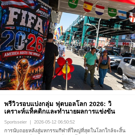
พรีวิวรอบแบ่งกลุ่ม ฟุตบอลโลก 2026: วิ
เคราะห์แท็คติกและทำนายผลการแข่งขัน
Sportsseier | 2026-05-12 06:50:52
การนับถอยหลังสู่มหกรรมกีฬาที่ใหญ่ที่สุดในโลกใกล้จะสิ้น