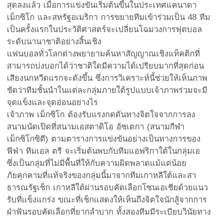
สุดลงแล้ว เมื่อการแข่งขันเริ่มต้นขึ้นในประเทศแคนาดา
เม็กซิโก และสหรัฐอเมริกา การขยายทีมเข้าร่วมเป็น 48 ทีม
เป็นครั้งแรกในประวัติศาสตร์จะเปลี่ยนโฉมวงการฟุตบอล
ระดับนานาชาติอย่างสิ้นเชิง
แฟนบอลทั่วโลกต่างพยายามค้นหาสัญญาณเชิงแท็คติกที่
สามารถบ่งบอกได้ว่าชาติใดมีความได้เปรียบมากที่สุดก่อน
เสียงนกหวีดแรกจะดังขึ้น ซึ่งการวิเคราะห์นี้ช่วยให้เห็นภาพ
ชัดว่าทีมชั้นนำในแต่ละกลุ่มภายใต้รูปแบบเจ้าภาพร่วมจะมี
จุดแข็งและจุดอ่อนอย่างไร
เจ้าภาพ เม็กซิโก ต้องรับแรงกดดันทางจิตใจจากการลง
สนามนัดเปิดที่สนามเอสตาดิโอ อัซเตกา (สนามกีฬา
เม็กซิโกซิตี) ตามตารางการแข่งขันอย่างเป็นทางการของ
ฟีฟ่า ทีมเอล ตรี จะเริ่มต้นพบกับทีมแอฟริกาใต้ในกลุ่มเอ
ซึ่งเป็นกลุ่มที่ไม่มีพื้นที่ให้กับความผิดพลาดแม้แต่น้อย
ภัยคุกคามที่แท้จริงของกลุ่มนี้มาจากทีมเกาหลีใต้และสา
ธารณรัฐเช็ก เกาหลีใต้ผ่านรอบคัดเลือกโซนเอเชียด้วยแนว
รับที่แข็งแกร่ง ขณะที่เช็กแสดงให้เห็นถึงจิตใจนักสู้จากการ
ฝ่าฟันรอบคัดเลือกที่ยากลำบาก ทั้งสองทีมมีระเบียบวินัยทาง