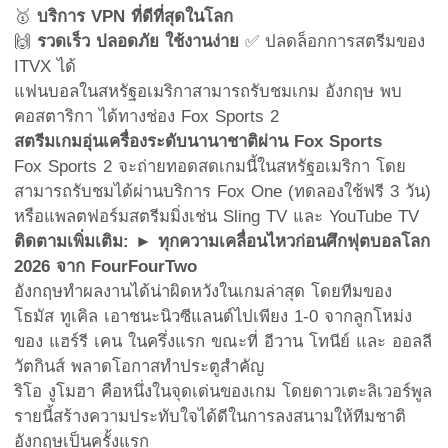
🥇
บริการ VPN ที่ดีที่สุดในโลก
🙌
รวดเร็ว ปลอดภัย ใช้งานง่าย
✅ ปลดล็อกการสตรีมของ
ITVX ได้
แฟนบอลในสหรัฐอเมริกาสามารถรับชมเกม อังกฤษ พบ
คอสตาริกา ได้ทางช่อง Fox Sports 2
สตรีมเกมอุ่นเครื่องระดับนานาชาติผ่าน Fox Sports
Fox Sports 2 จะถ่ายทอดสดเกมนี้ในสหรัฐอเมริกา โดย
สามารถรับชมได้ผ่านบริการ Fox One (ทดลองใช้ฟรี 3 วัน)
หรือแพลตฟอร์มสตรีมมิ่งเช่น Sling TV และ YouTube TV
ติดตามเพิ่มเติม:
►
ทุกความเคลื่อนไหวก่อนศึกฟุตบอลโลก
2026 จาก FourFourTwo
อังกฤษทำผลงานได้น่าผิดหวังในเกมล่าสุด โดยทีมของ
โธมัส ทูเคิล เอาชนะนิวซีแลนด์ไปเพียง 1-0 จากลูกโหม่ง
ของ แฮร์รี เคน ในครึ่งแรก ขณะที่ อีวาน โทนีย์ และ ออลลี
วัตกินส์ พลาดโอกาสทำประตูสำคัญ
ริโอ งูโมฮา คือหนึ่งในจุดเด่นของเกม โดยดาวเตะลิเวอร์พูล
รายนี้สร้างความประทับใจได้ดีในการลงสนามให้ทีมชาติ
อังกฤษเป็นครั้งแรก