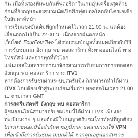
กัน เมื่อทั้งสองทีมพบกันที่ฟลอริดาในเกมอุ่นเครื่องสุดท้าย
ก่อนที่อังกฤษจะลงสนามนัดเปิดศึกฟุตบอลโลกกับโครเอเชีย
ในสัปดาห์หน้า
การเริ่มแข่งขันเดิมทีถูกกำหนดไว้เวลา 21.00 น. แต่ต้อง
เลื่อนออกไปเป็น 22.00 น. เนื่องจากฝนตกหนัก
เว็บไซต์
FourFourTwo
ได้รวบรวมข้อมูลทั้งหมดเกี่ยวกับวิธี
การรับชมเกม อังกฤษ พบ คอสตาริกา ทั้งทางออนไลน์ ทาง
โทรทัศน์ และจากทุกที่ทั่วโลก
แฟนบอลในสหราชอาณาจักรสามารถรับชมการถ่ายทอดสด
อังกฤษ พบ คอสตาริกา ทาง
ITV1
หากต้องการรับชมผ่านระบบสตรีมมิ่ง ก็สามารถทำได้ผ่าน
ITVX
โดยต้องเข้าสู่ระบบก่อนเริ่มถ่ายทอดสดในเวลา 21.00
น. ตามเวลา GMT
การสตรีมสดฟรี อังกฤษ พบ คอสตาริกา
ผู้ชมออนไลน์สามารถรับชมเกมนี้ได้ผ่าน ITVX เพียงลง
ทะเบียนง่าย ๆ และต้องมีใบอนุญาตรับชมโทรทัศน์ที่ถูกต้อง
❗
การถ่ายทอดมีข้อจำกัดตามภูมิภาค แต่สามารถใช้
VPN
เพื่อเข้าถึงการรับชมตามปกติได้ หากคุณอยู่นอกสหราช